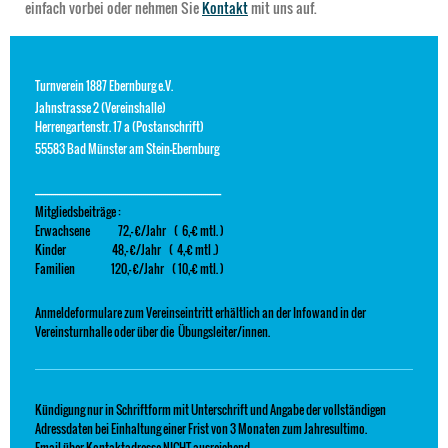
einfach vorbei oder nehmen Sie
Kontakt
mit uns auf.
Turnverein 1887 Ebernburg e.V.
Jahnstrasse 2 (Vereinshalle)
Herrengartenstr. 17 a (Postanschrift)
55583 Bad Münster am Stein-Ebernburg
---------------------------------------------------------------------------------------------
Mitgliedsbeiträge :
Erwachsene 72,- €/Jahr ( 6,-€ mtl. )
Kinder 48,- €/Jahr ( 4,-€ mtl .)
Familien 120,- €/Jahr ( 10,-€ mtl. )
Anmeldeformulare zum Vereinseintritt erhältlich an der Infowand in der
Vereinsturnhalle oder über die Übungsleiter/innen.
Kündigung nur in Schriftform mit Unterschrift und Angabe der vollständigen
Adressdaten bei Einhaltung einer Frist von 3 Monaten zum Jahresultimo.
Email über Kontaktadresse NICHT ausreichend.