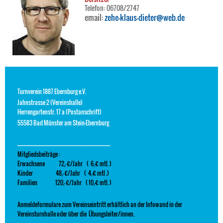
Telefon: 06708/2747
email:
zehe-klaus-dieter@web.de
Turnverein 1887 Ebernburg e.V.
Jahnstrasse 2 (Vereinshalle)
Herrengartenstr. 17 a (Postanschrift)
55583 Bad Münster am Stein-Ebernburg
---------------------------------------------------------------------------------------------
Mitgliedsbeiträge :
Erwachsene 72,- €/Jahr ( 6,-€ mtl. )
Kinder 48,- €/Jahr ( 4,-€ mtl .)
Familien 120,- €/Jahr ( 10,-€ mtl. )
Anmeldeformulare zum Vereinseintritt erhältlich an der Infowand in der
Vereinsturnhalle oder über die Übungsleiter/innen.